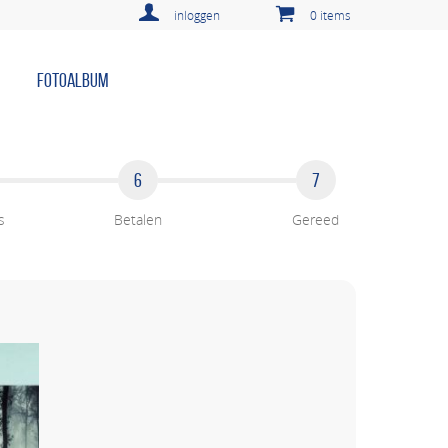
inloggen
0 items
FOTOALBUM
6
7
s
Betalen
Gereed