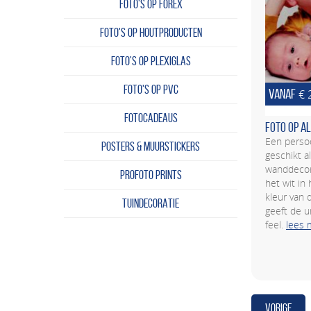
FOTO'S OP FOREX
FOTO'S OP HOUTPRODUCTEN
FOTO'S OP PLEXIGLAS
FOTO'S OP PVC
VANAF
€ 
FOTOCADEAUS
Foto op a
Een persoo
POSTERS & MUURSTICKERS
geschikt a
wanddecora
PROFOTO PRINTS
het wit in 
kleur van 
TUINDECORATIE
geeft de u
feel.
lees 
VORIGE