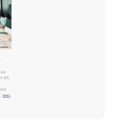
s
ouw
in elk
rint
t.
lees