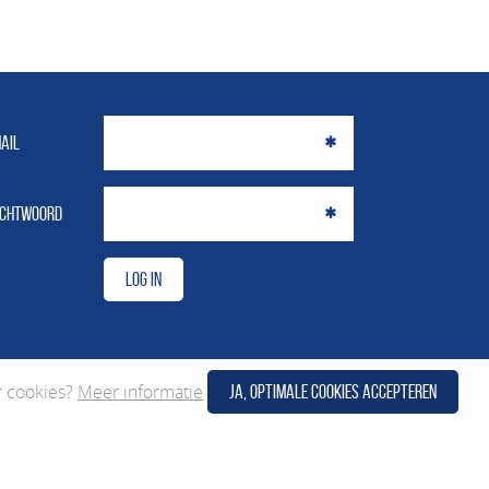
ail
chtwoord
r cookies?
Meer informatie