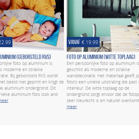
VANAF
22.99
€ 19.99
luminium (geborsteld RVS)
Foto op aluminium (witte toplaag)
nlijke foto op aluminium is
Een persoonlijke foto op aluminium i
ls moderne en strakke
geschikt als moderne en strakke
tie. Bij geborsteld RVS wordt
wanddecoratie. Het materiaal geeft j
het beeld niet geprint en krijgt de
foto’s een unieke uitstraling die past 
de aluminium ondergrond. Dit
interieur. De witte toplaag op de
nieke aluminium foto look and
ondergrond zorgt ervoor dat de fotop
meer
zeer kleurecht is en naturel overkom
meer